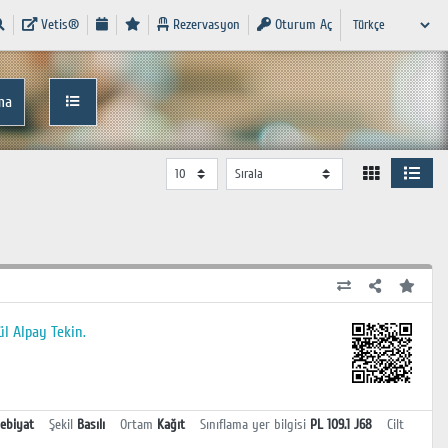
Vetis®
Rezervasyon
Oturum Aç
ma
ül Alpay Tekin.
ebiyat
Şekil
Basılı
Ortam
Kağıt
Sınıflama yer bilgisi
PL 109.1 J68
Cilt