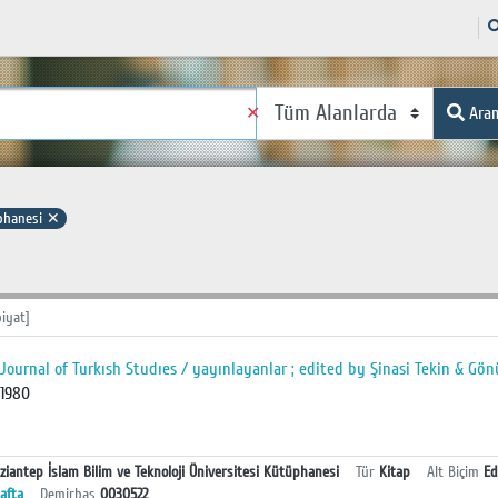
✕
Ara
üphanesi
✕
iyat]
Journal of Turkısh Studıes / yayınlayanlar ; edited by Şinasi Tekin & Gön
1980
ziantep İslam Bilim ve Teknoloji Üniversitesi Kütüphanesi
Tür
Kitap
Alt Biçim
Ed
afta
Demirbaş
0030522