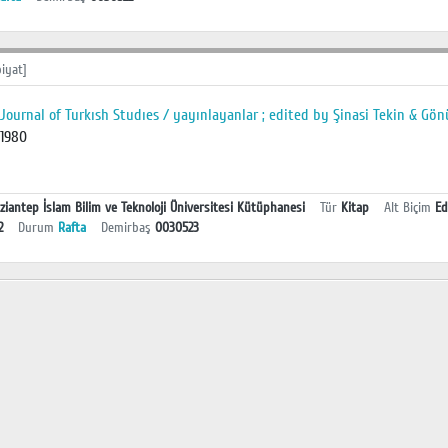
iyat]
Journal of Turkısh Studıes / yayınlayanlar ; edited by Şinasi Tekin & Gön
1980
ziantep İslam Bilim ve Teknoloji Üniversitesi Kütüphanesi
Tür
Kitap
Alt Biçim
Ed
2
Durum
Rafta
Demirbaş
0030523