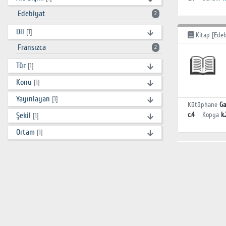
Edebiyat
2
Dil
[1]
Kitap [Edeb
Fransızca
2
Tür
[1]
Konu
[1]
Yayınlayan
[1]
Kütüphane
Ga
Şekil
c.4
Kopya
k.
[1]
Ortam
[1]