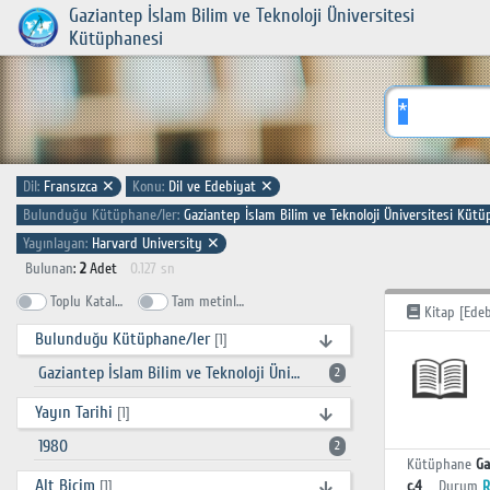
Gaziantep İslam Bilim ve Teknoloji Üniversitesi
Kütüphanesi
Dil:
Fransızca
✕
Konu:
Dil ve Edebiyat
✕
Bulunduğu Kütüphane/ler:
Gaziantep İslam Bilim ve Teknoloji Üniversitesi Küt
Yayınlayan:
Harvard University
✕
Bulunan
:
2
Adet
0.127 sn
Toplu Katalog
Tam metinlerde ara
Kitap [Edeb
Bulunduğu Kütüphane/ler
[1]
Gaziantep İslam Bilim ve Teknoloji Üniversitesi Kütüphanesi
2
Yayın Tarihi
[1]
1980
2
Kütüphane
Ga
Alt Biçim
c.4
Durum
R
[1]