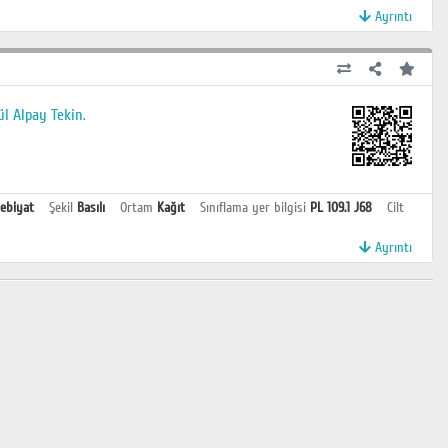
Ayrıntı
ül Alpay Tekin.
ebiyat
Şekil
Basılı
Ortam
Kağıt
Sınıflama yer bilgisi
PL 109.1 J68
Cilt
Ayrıntı