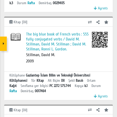
k.3
Durum
Rafta
Demirbaş
0029405
Ayrıntı
Kitap [Dil]
The big blue book of French verbs : 555
fully conjugated verbs / David M.
Stillman, David M. Stillman ; David M.
Stillman, Ronni L. Gordon.
Stillman, David M.
2009
Kütüphane
Gaziantep İslam Bilim ve Teknoloji Üniversitesi
Kütüphanesi
Tür
Kitap
Alt Biçim
Dil
Şekil
Basılı
Ortam
Kağıt
Sınıflama yer bilgisi
PC 2272 S75.T44
Kopya
k.1
Durum
Rafta
Demirbaş
0017464
Ayrıntı
Kitap [Dil]