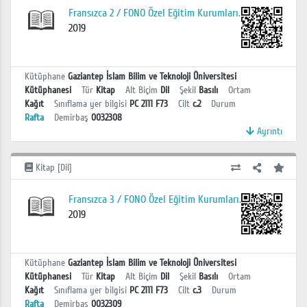
Fransızca 2 / FONO Özel Eğitim Kurumları.
2019
Kütüphane
Gaziantep İslam Bilim ve Teknoloji Üniversitesi
Kütüphanesi
Tür
Kitap
Alt Biçim
Dil
Şekil
Basılı
Ortam
Kağıt
Sınıflama yer bilgisi
PC 2111 F73
Cilt
c.2
Durum
Rafta
Demirbaş
0032308
Ayrıntı
Kitap [Dil]
Fransızca 3 / FONO Özel Eğitim Kurumları.
2019
Kütüphane
Gaziantep İslam Bilim ve Teknoloji Üniversitesi
Kütüphanesi
Tür
Kitap
Alt Biçim
Dil
Şekil
Basılı
Ortam
Kağıt
Sınıflama yer bilgisi
PC 2111 F73
Cilt
c.3
Durum
Rafta
Demirbaş
0032309