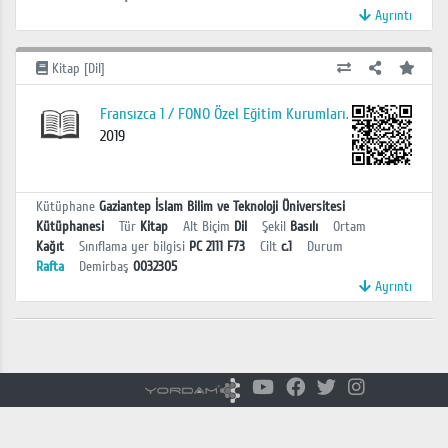
Ayrıntı
Kitap [Dil]
Fransızca 1 / FONO Özel Eğitim Kurumları.
2019
Kütüphane
Gaziantep İslam Bilim ve Teknoloji Üniversitesi
Kütüphanesi
Tür
Kitap
Alt Biçim
Dil
Şekil
Basılı
Ortam
Kağıt
Sınıflama yer bilgisi
PC 2111 F73
Cilt
c.1
Durum
Rafta
Demirbaş
0032305
Ayrıntı