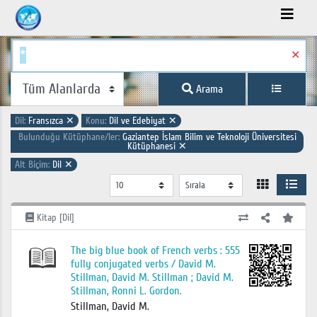
✕
Arama
Dil:
Fransızca
✕
Konu:
Dil ve Edebiyat
✕
Bulunduğu Kütüphane/ler:
Gaziantep İslam Bilim ve Teknoloji Üniversitesi
Kütüphanesi
✕
Alt Biçim:
Dil
✕
Kitap [Dil]
The big blue book of French verbs : 555
fully conjugated verbs / David M.
Stillman, David M. Stillman ; David M.
Stillman, Ronni L. Gordon.
Stillman, David M.