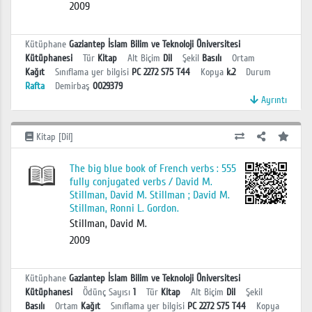
2009
Kütüphane
Gaziantep İslam Bilim ve Teknoloji Üniversitesi
Kütüphanesi
Tür
Kitap
Alt Biçim
Dil
Şekil
Basılı
Ortam
Kağıt
Sınıflama yer bilgisi
PC 2272 S75 T44
Kopya
k.2
Durum
Rafta
Demirbaş
0029379
Ayrıntı
Kitap [Dil]
The big blue book of French verbs : 555
fully conjugated verbs / David M.
Stillman, David M. Stillman ; David M.
Stillman, Ronni L. Gordon.
Stillman, David M.
2009
Kütüphane
Gaziantep İslam Bilim ve Teknoloji Üniversitesi
Kütüphanesi
Ödünç Sayısı
1
Tür
Kitap
Alt Biçim
Dil
Şekil
Basılı
Ortam
Kağıt
Sınıflama yer bilgisi
PC 2272 S75 T44
Kopya