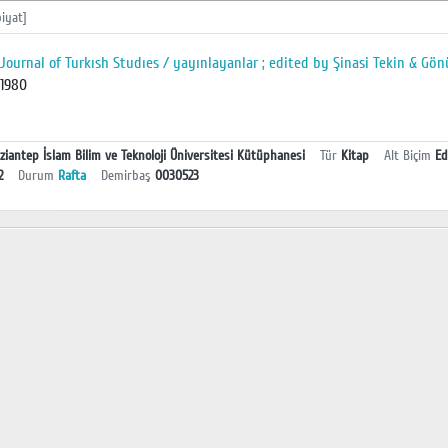
iyat]
Journal of Turkısh Studıes / yayınlayanlar ; edited by Şinasi Tekin & Gön
1980
ziantep İslam Bilim ve Teknoloji Üniversitesi Kütüphanesi
Tür
Kitap
Alt Biçim
Ed
2
Durum
Rafta
Demirbaş
0030523