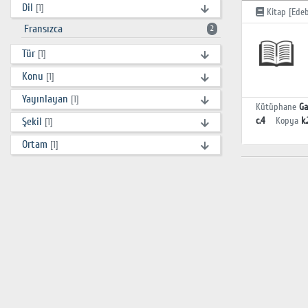
Dil
[1]
Kitap [Edeb
Fransızca
2
Tür
[1]
Konu
[1]
Yayınlayan
[1]
Kütüphane
Ga
Şekil
c.4
Kopya
k.
[1]
Ortam
[1]