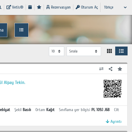
Vetis®
Rezervasyon
Oturum Aç
ma
ül Alpay Tekin.
ebiyat
Şekil
Basılı
Ortam
Kağıt
Sınıflama yer bilgisi
PL 109.1 J68
Cilt
Ayrıntı