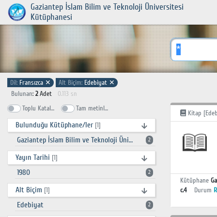
Gaziantep İslam Bilim ve Teknoloji Üniversitesi
Kütüphanesi
Dil:
Fransızca
✕
Alt Biçim:
Edebiyat
✕
Bulunan
:
2
Adet
0.113 sn
Toplu Katalog
Tam metinlerde ara
Kitap [Edeb
Bulunduğu Kütüphane/ler
[1]
Gaziantep İslam Bilim ve Teknoloji Üniversitesi Kütüphanesi
2
Yayın Tarihi
[1]
1980
2
Kütüphane
Ga
Alt Biçim
c.4
Durum
R
[1]
Edebiyat
2