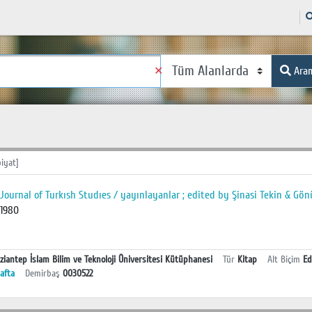
✕
Ara
iyat]
Journal of Turkısh Studıes / yayınlayanlar ; edited by Şinasi Tekin & Gön
1980
ziantep İslam Bilim ve Teknoloji Üniversitesi Kütüphanesi
Tür
Kitap
Alt Biçim
Ed
afta
Demirbaş
0030522