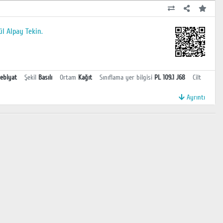
ül Alpay Tekin.
ebiyat
Şekil
Basılı
Ortam
Kağıt
Sınıflama yer bilgisi
PL 109.1 J68
Cilt
Ayrıntı