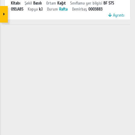
Kitabı
Şekil
Basılı
Ortam
Kağıt
Sınıflama yer bilgisi
BF 575
O93.A85
Kopya
k.1
Durum
Rafta
Demirbaş
0003883
Ayrıntı