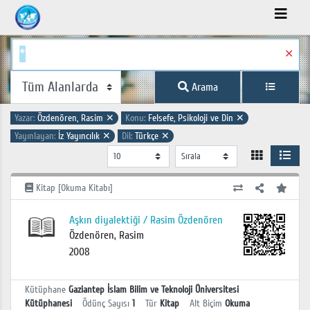
✕
Arama
Yazar:
Özdenören, Rasim
✕
Konu:
Felsefe, Psikoloji ve Din
✕
Yayınlayan:
İz Yayıncılık
✕
Dil:
Türkçe
✕
Kitap [Okuma Kitabı]
Aşkın diyalektiği / Rasim Özdenören
Özdenören, Rasim
2008
Kütüphane
Gaziantep İslam Bilim ve Teknoloji Üniversitesi
Kütüphanesi
Ödünç Sayısı
1
Tür
Kitap
Alt Biçim
Okuma