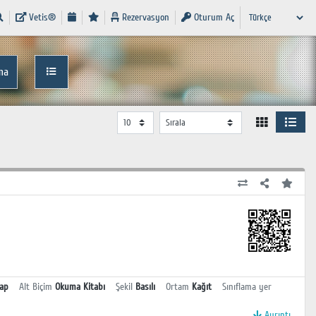
Vetis®
Rezervasyon
Oturum Aç
ma
tap
Alt Biçim
Okuma Kitabı
Şekil
Basılı
Ortam
Kağıt
Sınıflama yer
Ayrıntı