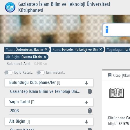
Gaziantep İslam Bilim ve Teknoloji Üniversitesi
Kütüphanesi
Yazar:
Özdenören, Rasim
✕
Konu:
Felsefe, Psikoloji ve Din
✕
Yayınlayan:
İz 
Alt Biçim:
Okuma Kitabı
✕
Bulunan
:
1
Adet
0.140 sn
Toplu Katalog
Tam metinlerde ara
Kitap [Okum
Bulunduğu Kütüphane/ler
[1]
Gaziantep İslam Bilim ve Teknoloji Üniversitesi Kütüphanesi
1
Yayın Tarihi
[1]
2008
1
Kütüphane
Ga
Alt Biçim
[1]
bilgisi
BF 575 