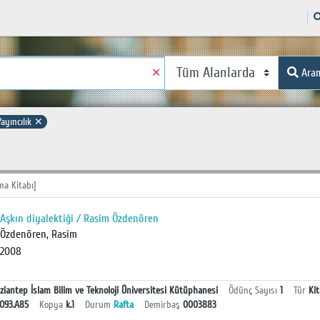
✕
Ara
Yayıncılık
✕
a Kitabı]
Aşkın diyalektiği / Rasim Özdenören
Özdenören, Rasim
2008
ziantep İslam Bilim ve Teknoloji Üniversitesi Kütüphanesi
Ödünç Sayısı
1
Tür
Ki
O93.A85
Kopya
k.1
Durum
Rafta
Demirbaş
0003883