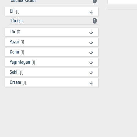
Okuma Kitabı
1
Dil
[1]
Türkçe
1
Tür
[1]
Yazar
[1]
Konu
[1]
Yayınlayan
[1]
Şekil
[1]
Ortam
[1]