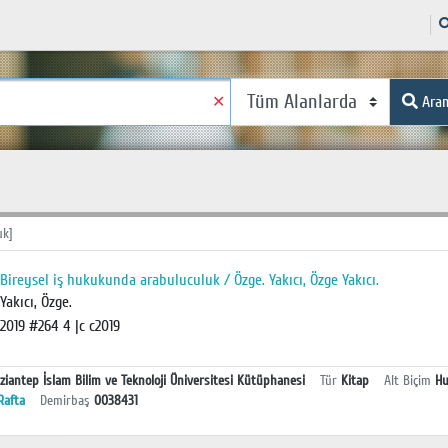
✕
Ara
uk]
Bireysel iş hukukunda arabuluculuk / Özge. Yakıcı, Özge Yakıcı.
Yakıcı, Özge.
2019 #264 4 |c c2019
ziantep İslam Bilim ve Teknoloji Üniversitesi Kütüphanesi
Tür
Kitap
Alt Biçim
H
Rafta
Demirbaş
0038431