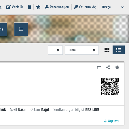
Vetis®
Rezervasyon
Oturum Aç
ma
ukuk
Şekil
Basılı
Ortam
Kağıt
Sınıflama yer bilgisi
KKX 1389
Ayrıntı