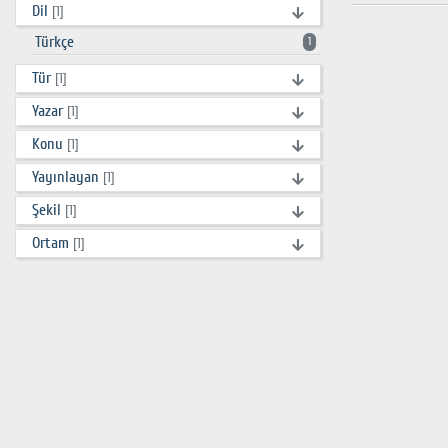
Dil
[1]
Türkçe
1
Tür
[1]
Yazar
[1]
Konu
[1]
Yayınlayan
[1]
Şekil
[1]
Ortam
[1]