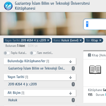
Gaziantep İslam Bilim ve Teknoloji Üniversitesi
Kütüphanesi
Yayın Tarihi:
2019 #264 4 |c c2019
✕
Konu:
Hukuk (Genel)
✕
Tür:
Kitap
✕
Bulunan
:
1
Adet
0.114 sn
Toplu Katalog
Tam metinlerde ara
Kitap [Huk
Bulunduğu Kütüphane/ler
[1]
Gaziantep İslam Bilim ve Teknoloji Üniversitesi Kütüphanesi
1
Yayın Tarihi
[1]
2019 #264 4 |c c2019
1
Kütüphane
Ga
Alt Biçim
[1]
Y35
Durum
Hukuk
1