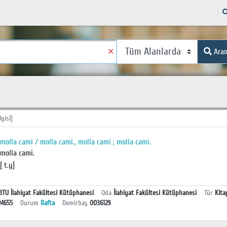
✕
Ara
lgisi]
molla cami / molla cami., molla cami ; molla cami.
molla cami.
[ t.y]
BTU İlahiyat Fakültesi Kütüphanesi
Oda
İlahiyat Fakültesi Kütüphanesi
Tür
Kita
 M655
Durum
Rafta
Demirbaş
0036129