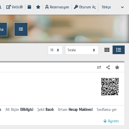
Vetis®
Rezervasyon
Oturum Aç
ma
p
Alt Biçim
Dilbilgisi
Şekil
Basılı
Ortam
Hesap Makinesi
Sınıflama yer
Ayrıntı