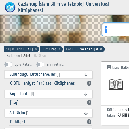
Gaziantep İslam Bilim ve Teknoloji Üniversitesi
Kütüphanesi
Yayın Tarihi:
[ t.y]
✕
Tür:
Kitap
✕
Konu:
Dil ve Edebiyat
✕
Bulunan
:
1
Adet
0.128 sn
Toplu Katalog
Tam metinlerde ara
Kitap [Dilbi
Bulunduğu Kütüphane/ler
[1]
GİBTU İlahiyat Fakültesi Kütüphanesi
1
Yayın Tarihi
[1]
[ t.y]
1
Kütüphane
Gİ
Alt Biçim
[1]
bilgisi
PJ 6111
Dilbilgisi
1