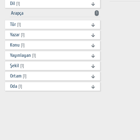
Dil
[1]
Arapça
1
Tür
[1]
Yazar
[1]
Konu
[1]
Yayınlayan
[1]
Şekil
[1]
Ortam
[1]
Oda
[1]