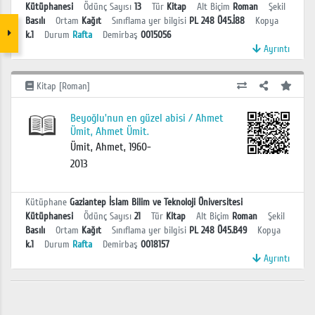
Kütüphanesi
Ödünç Sayısı
13
Tür
Kitap
Alt Biçim
Roman
Şekil
Basılı
Ortam
Kağıt
Sınıflama yer bilgisi
PL 248 Ü45.İ88
Kopya
k.1
Durum
Rafta
Demirbaş
0015056
Ayrıntı
Kitap [Roman]
Beyoğlu'nun en güzel abisi / Ahmet
Ümit, Ahmet Ümit.
Ümit, Ahmet, 1960-
2013
Kütüphane
Gaziantep İslam Bilim ve Teknoloji Üniversitesi
Kütüphanesi
Ödünç Sayısı
21
Tür
Kitap
Alt Biçim
Roman
Şekil
Basılı
Ortam
Kağıt
Sınıflama yer bilgisi
PL 248 Ü45.B49
Kopya
k.1
Durum
Rafta
Demirbaş
0018157
Ayrıntı