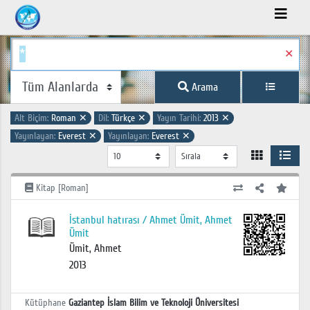
✕
Arama
Alt Biçim:
Roman
✕
Dil:
Türkçe
✕
Yayın Tarihi:
2013
✕
Yayınlayan:
Everest
✕
Yayınlayan:
Everest
✕
Kitap [Roman]
İstanbul hatırası / Ahmet Ümit, Ahmet
Ümit
Ümit, Ahmet
2013
Kütüphane
Gaziantep İslam Bilim ve Teknoloji Üniversitesi