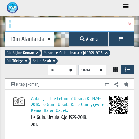
✕
Arama
Alt Biçim:
Roman
✕
Yazar:
Le Guin, Ursula K.|d 1929-2018.
✕
Dil:
Türkçe
✕
Şekil:
Basılı
✕
Kitap [Roman]
Anlatış = The telling / Ursula K. 1929-
2018. Le Guin, Ursula K. Le Guin ; çeviren:
Kemal Baran Özbek.
Le Guin, Ursula K.|d 1929-2018.
2017