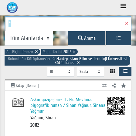
✕
Arama
Alt Biçim:
Roman
✕
Yayın Tarihi:
20112
✕
Bulunduğu Kütüphane/ler:
Gaziantep İslam Bilim ve Teknoloji Üniversitesi
Kütüphanesi
✕
Kitap [Roman]
Aşkın gözyaşları- II : Hz. Mevlana:
biyografik roman / Sinan Yağmur, Sinana
Yağmur
Yağmur, Sinan
20112