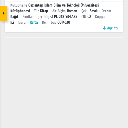
Kütüphane
Gaziantep İslam Bilim ve Teknoloji Üniversitesi
Kütüphanesi
Tür
Kitap
Alt Biçim
Roman
Şekil
Basılı
Ortam
Kağıt
Sınıflama yer bilgisi
PL 248 Y34.A85
Cilt
c.2
Kopya
k.2
Durum
Rafta
Demirbaş
0014630
Ayrıntı